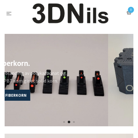
0
Personlig navn/tekst på
patronbokser
SE PATRONBOKSER