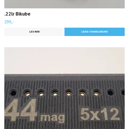
.22lr Bikube
299,-
LES MER
LEGG I HANDLEKURV