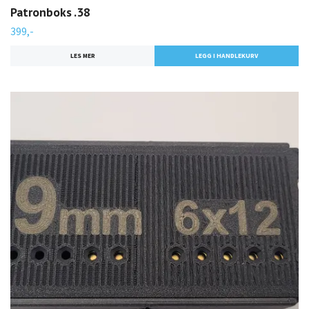
Patronboks .38
399,-
LES MER
LEGG I HANDLEKURV