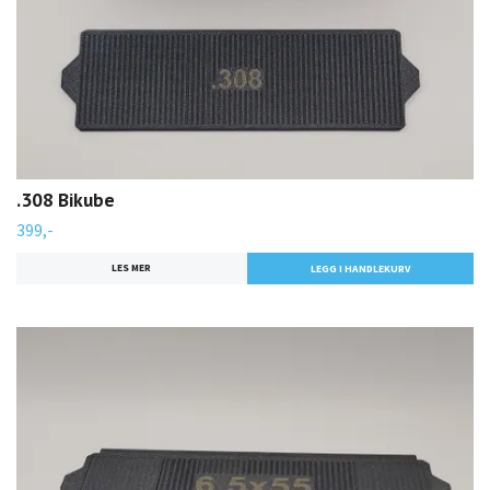
.308 Bikube
399,-
LES MER