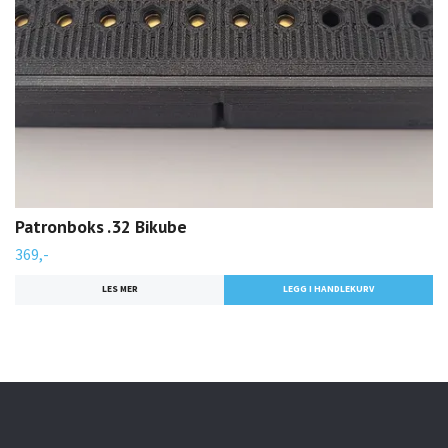
Patronboks .32 Bikube
369,-
LES MER
LEGG I HANDLEKURV