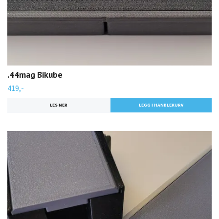
.44mag Bikube
419,-
LES MER