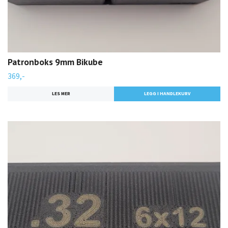
Patronboks 9mm Bikube
369,-
LES MER
LEGG I HANDLEKURV