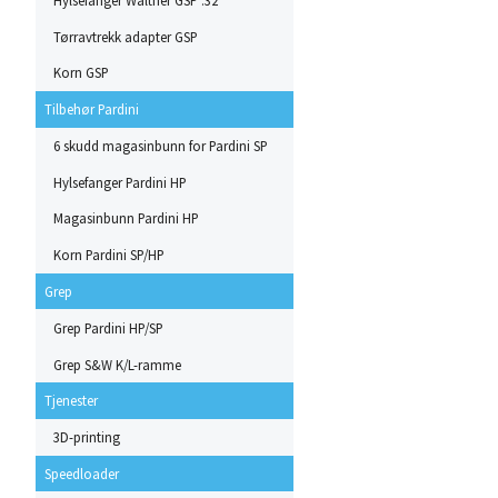
Tørravtrekk adapter GSP
Korn GSP
Tilbehør Pardini
6 skudd magasinbunn for Pardini SP
Hylsefanger Pardini HP
Magasinbunn Pardini HP
Korn Pardini SP/HP
Grep
Grep Pardini HP/SP
Grep S&W K/L-ramme
Tjenester
3D-printing
Speedloader