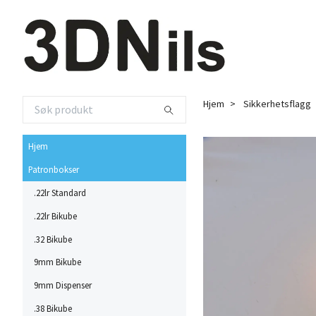
Hjem
Sikkerhetsflagg
Hjem
Patronbokser
.22lr Standard
.22lr Bikube
.32 Bikube
9mm Bikube
9mm Dispenser
.38 Bikube