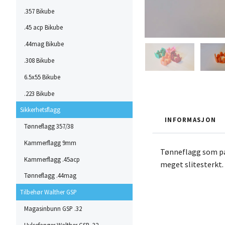
.357 Bikube
.45 acp Bikube
.44mag Bikube
.308 Bikube
6.5x55 Bikube
.223 Bikube
Sikkerhetsflagg
INFORMASJON
Tønneflagg 357/38
Kammerflagg 9mm
Tønneflagg som pas
Kammerflagg .45acp
meget slitesterkt.
Tønneflagg .44mag
Tilbehør Walther GSP
Magasinbunn GSP .32
Hylsefanger Walther GSP .32