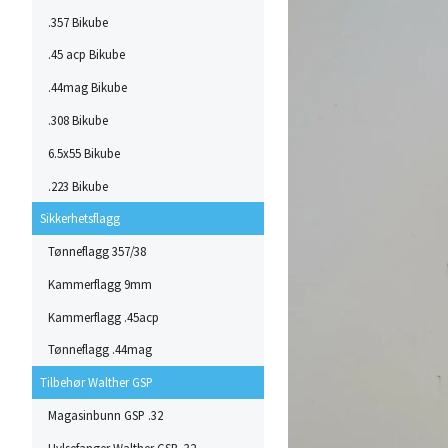
.357 Bikube
.45 acp Bikube
.44mag Bikube
.308 Bikube
6.5x55 Bikube
.223 Bikube
Sikkerhetsflagg
Tønneflagg 357/38
Kammerflagg 9mm
Kammerflagg .45acp
Tønneflagg .44mag
Tilbehør Walther GSP
Magasinbunn GSP .32
Hylsefanger Walther GSP .32