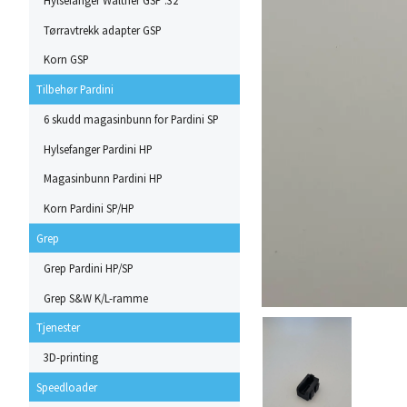
Tørravtrekk adapter GSP
Korn GSP
Tilbehør Pardini
6 skudd magasinbunn for Pardini SP
Hylsefanger Pardini HP
Magasinbunn Pardini HP
Korn Pardini SP/HP
Grep
Grep Pardini HP/SP
Grep S&W K/L-ramme
Tjenester
3D-printing
Speedloader