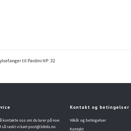
lsefanger til Pardini HP .32
vice
Kontakt og betingelser
å kontakte oss om du lurer på noe.
Vilkår og betingelser
d så raskt vi kan!
post@3dnils.no
Kontakt