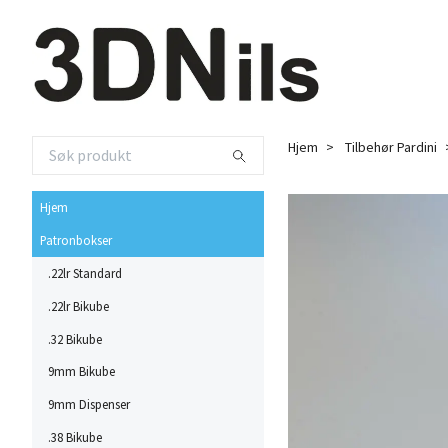
Hjem
Tilbehør Pardini
Hjem
Patronbokser
.22lr Standard
.22lr Bikube
.32 Bikube
9mm Bikube
9mm Dispenser
.38 Bikube