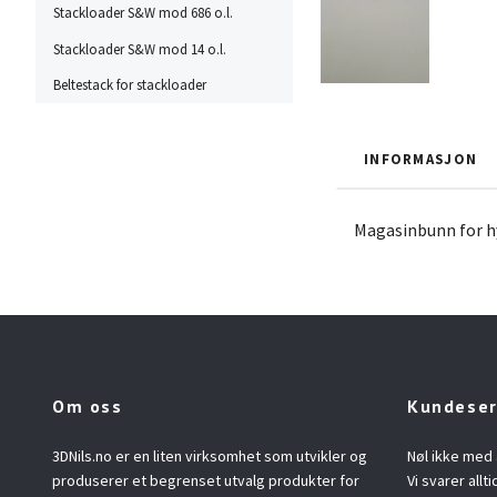
Stackloader S&W mod 686 o.l.
Stackloader S&W mod 14 o.l.
Beltestack for stackloader
INFORMASJON
Magasinbunn for hy
Om oss
Kundeser
3DNils.no er en liten virksomhet som utvikler og
Nøl ikke med 
produserer et begrenset utvalg produkter for
Vi svarer allti