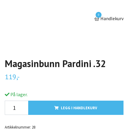
0
Handlekurv
Magasinbunn Pardini .32
119,-
På lager.
LEGG I HANDLEKURV
Artikkelnummer:
28