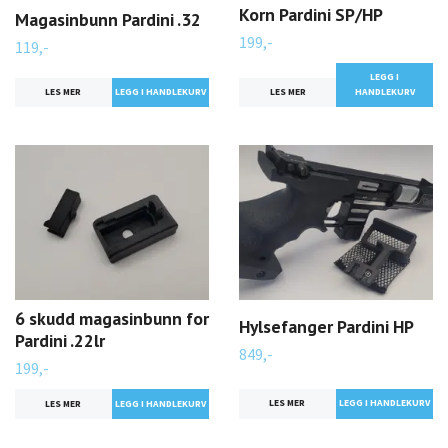
Korn Pardini SP/HP
Magasinbunn Pardini .32
199,-
119,-
LEGG I
LES MER
LES MER
HANDLEKURV
6 skudd magasinbunn for
Hylsefanger Pardini HP
Pardini .22lr
849,-
199,-
LES MER
LES MER